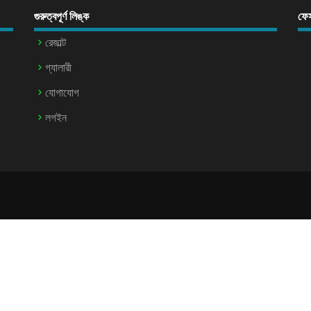
গুরুত্বপূর্ণ লিঙ্ক
ফে
রেজাল্ট
গ্যালারী
যোগাযোগ
লগইন